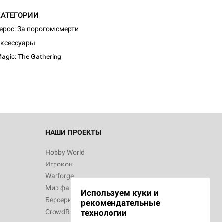
КАТЕГОРИИ
ерос: За порогом смерти
ксессуары
agic: The Gathering
НАШИ ПРОЕКТЫ
Hobby World
Игрокон
Warforge
Мир фантастики
Используем куки и
Берсерк
рекомендательные
CrowdRepublic
технологии