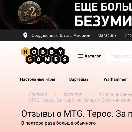
Соединённые Штаты Америки
Магазины
Игр
Каталог
Настольные игры
Варгеймы
Warhammer
Главная
Каталог
Коллекционные
MTG. Терос. За порогом смерти: Счётчик жизн
Отзывы о MTG. Терос. За 
В полтора раза больше обычного