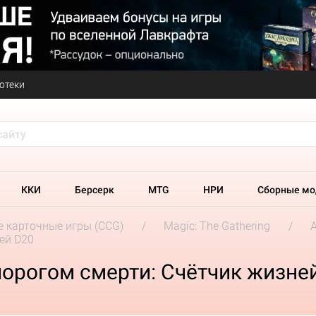
отеки
ККИ
Берсерк
MTG
НРИ
Сборные мо
 карточные игры (CCG)
Magic: The Gathering
ей D20
порогом смерти: Счётчик жизне