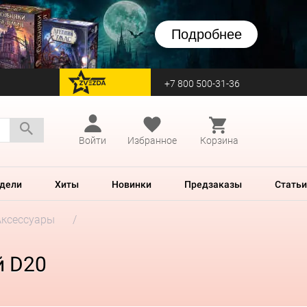
Подробнее
+7 800 500-31-36
перейти на Zvezda
Войти
Избранное
Корзина
дели
Хиты
Новинки
Предзаказы
Статьи
Аксессуары
й D20