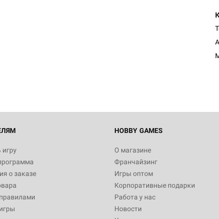
Т
А
M
ЕЛЯМ
HOBBY GAMES
 игру
О магазине
программа
Франчайзинг
я о заказе
Игры оптом
овара
Корпоративные подарки
 правилами
Работа у нас
игры
Новости