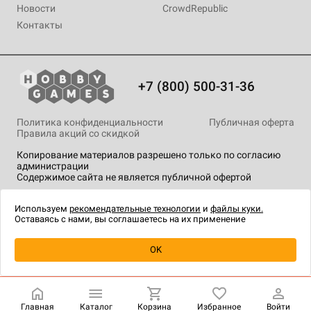
Новости
CrowdRepublic
Контакты
+7 (800) 500-31-36
Политика конфиденциальности
Публичная оферта
Правила акций со скидкой
Копирование материалов разрешено только по согласию
администрации
Содержимое сайта не является публичной офертой
На сайте Hobby Games применяются
рекомендательные
технологии
.
Используем
рекомендательные технологии
и
файлы куки.
Оставаясь с нами, вы соглашаетесь на их применение
Уведомить о наличии
OK
Главная
Каталог
Корзина
Избранное
Войти