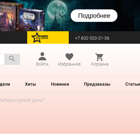
Подробнее
+7 800 500-31-36
перейти на Zvezda
Войти
Избранное
Корзина
дели
Хиты
Новинки
Предзаказы
Статьи
литературной речи"