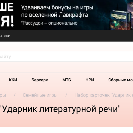
отеки
ККИ
Берсерк
MTG
НРИ
Сборные мо
гры
Семейные игры
Набор карточек "Ударник 
"Ударник литературной речи"