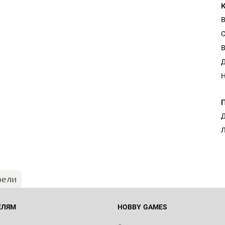
С
В
Д
Н
Д
Л
рели
ЕЛЯМ
HOBBY GAMES