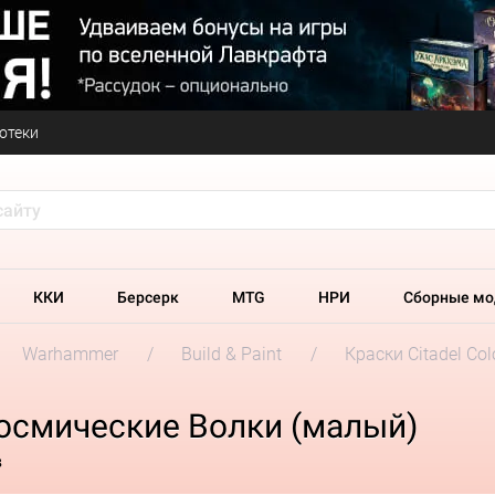
отеки
ККИ
Берсерк
MTG
НРИ
Сборные мо
Warhammer
Build & Paint
Краски Citadel Col
Космические Волки (малый)
в