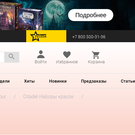
Подробнее
+7 800 500-31-36
перейти на Zvezda
Войти
Избранное
Корзина
дели
Хиты
Новинки
Предзаказы
Статьи
our
Citadel Наборы красок