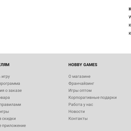
К
К
ЕЛЯМ
HOBBY GAMES
 игру
О магазине
программа
Франчайзинг
я о заказе
Игры оптом
овара
Корпоративные подарки
 правилами
Работа у нас
игры
Новости
з скидки
Контакты
е приложение