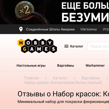
Соединённые Штаты Америки
Магазины
Игр
Каталог
Настольные игры
Варгеймы
Warhammer
Главная
Каталог
Варгеймы
Набор красок: Космические Волки (малый)
Отзывы о Набор красок: 
Минимальный набор для покраски фенрисианце