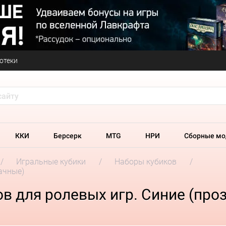
отеки
ККИ
Берсерк
MTG
НРИ
Сборные мо
Игральные кубики
Наборы кубиков
ачные)
в для ролевых игр. Cиние (про