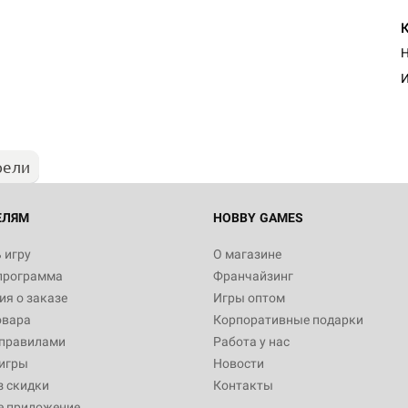
Н
И
рели
ЕЛЯМ
HOBBY GAMES
 игру
О магазине
программа
Франчайзинг
я о заказе
Игры оптом
овара
Корпоративные подарки
 правилами
Работа у нас
игры
Новости
з скидки
Контакты
е приложение