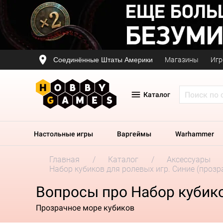
Соединённые Штаты Америки
Магазины
Игр
Каталог
Настольные игры
Варгеймы
Warhammer
Главная
Каталог
Аксессуары
Набор кубиков для ролевых игр. Cиние (прозр
Вопросы про Набор кубико
Прозрачное море кубиков