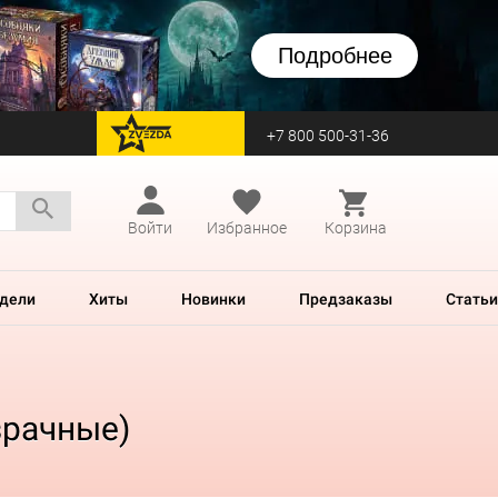
Подробнее
+7 800 500-31-36
перейти на Zvezda
Войти
Избранное
Корзина
дели
Хиты
Новинки
Предзаказы
Статьи
зрачные)