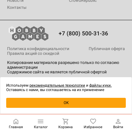
Новости
CrowdRepublic
Контакты
+7 (800) 500-31-36
Политика конфиденциальности
Публичная оферта
Правила акций со скидкой
Копирование материалов разрешено только по согласию
администрации
Содержимое сайта не является публичной офертой
На сайте Hobby Games применяются
рекомендательные
технологии
.
Используем
рекомендательные технологии
и
файлы куки.
Оставаясь с нами, вы соглашаетесь на их применение
Уведомить о наличии
OK
Главная
Каталог
Корзина
Избранное
Войти