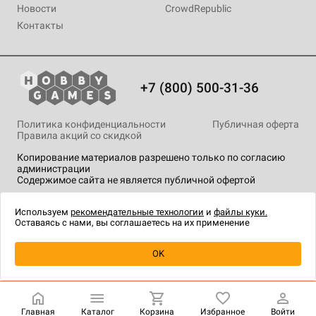
Новости
CrowdRepublic
Контакты
+7 (800) 500-31-36
Политика конфиденциальности
Публичная оферта
Правила акций со скидкой
Копирование материалов разрешено только по согласию
администрации
Содержимое сайта не является публичной офертой
На сайте Hobby Games применяются
рекомендательные
технологии
.
Используем
рекомендательные технологии
и
файлы куки.
Оставаясь с нами, вы соглашаетесь на их применение
Уведомить о наличии
OK
Главная
Каталог
Корзина
Избранное
Войти