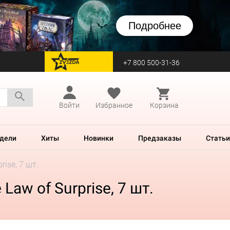
Подробнее
+7 800 500-31-36
перейти на Zvezda
Войти
Избранное
Корзина
дели
Хиты
Новинки
Предзаказы
Статьи
rise, 7 шт.
Law of Surprise, 7 шт.