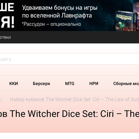
отеки
ККИ
Берсерк
MTG
НРИ
Сборные мо
Набор кубиков The Witcher Dice Set: Ciri – The Law of Surp
he Witcher Dice Set: Ciri – The 