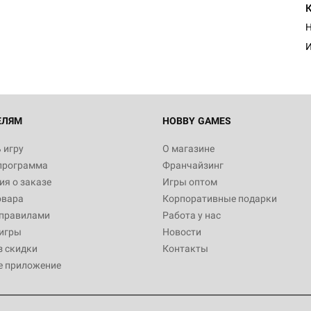
Н
И
ЕЛЯМ
HOBBY GAMES
 игру
О магазине
программа
Франчайзинг
я о заказе
Игры оптом
овара
Корпоративные подарки
 правилами
Работа у нас
игры
Новости
з скидки
Контакты
е приложение