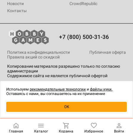
Новости
CrowdRepublic
Контакты
+7 (800) 500-31-36
Политика конфиденциальности
Публичная оферта
Правила акций со скидкой
Копирование материалов разрешено только по согласию
администрации
Содержимое сайта не является публичной офертой
На сайте Hobby Games применяются
рекомендательные
технологии
.
Используем
рекомендательные технологии
и
файлы куки.
Оставаясь с нами, вы соглашаетесь на их применение
Уведомить о наличии
OK
Главная
Каталог
Корзина
Избранное
Войти