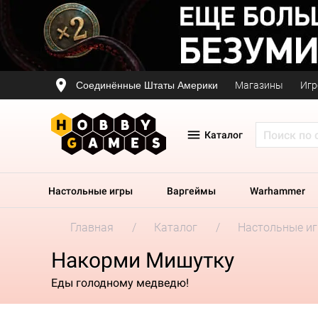
Соединённые Штаты Америки
Магазины
Игр
Каталог
Настольные игры
Варгеймы
Warhammer
Главная
Каталог
Настольные и
Накорми Мишутку
Еды голодному медведю!