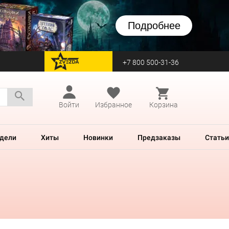
Подробнее
+7 800 500-31-36
перейти на Zvezda
Войти
Избранное
Корзина
дели
Хиты
Новинки
Предзаказы
Статьи