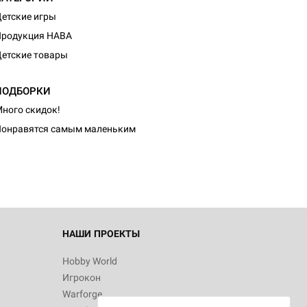
етские игры
Продукция HABA
етские товары
ПОДБОРКИ
d Монстры
ного скидок!
онравятся самым маленьким
 Зомбицид:
НАШИ ПРОЕКТЫ
Hobby World
Игрокон
 Берсерк.
Warforge
в