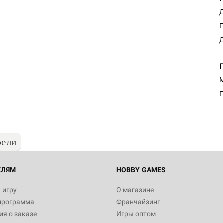
Д
Д
Настольная игра Hobby Worl
М
Египта
П
1 991
рели
Настольная игра Hobby World
Белая смерть
12 990
ЕЛЯМ
HOBBY GAMES
 игру
О магазине
программа
Франчайзинг
Настольная игра Hobby World
я о заказе
Игры оптом
Сердце роя. Дисплей бустеро