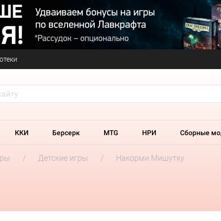
отеки
ККИ
Берсерк
MTG
НРИ
Сборные мо
гры
Детские игры
Накорми Мишутку