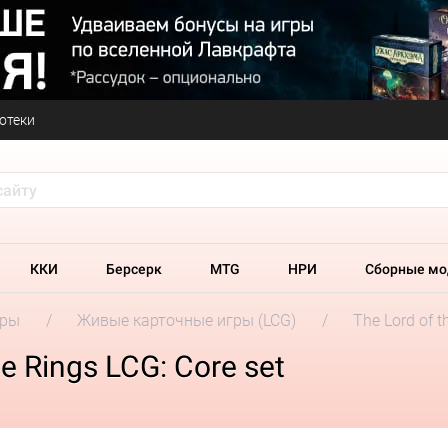
отеки
ККИ
Берсерк
MTG
НРИ
Сборные мо
гры
Живые карточные игры (LCG)
The Lord of t
e Rings LCG: Core set