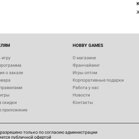
Ж
ЕЛЯМ
HOBBY GAMES
 игру
О магазине
программа
Франчайзинг
я о заказе
Игры оптом
овара
Корпоративные подарки
 правилами
Работа у нас
игры
Новости
з скидки
Контакты
е приложение
разрешено только по согласию администрации
яется публичной офертой