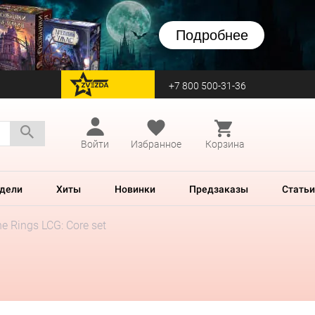
Подробнее
+7 800 500-31-36
перейти на Zvezda
Войти
Избранное
Корзина
дели
Хиты
Новинки
Предзаказы
Статьи
he Rings LCG: Core set