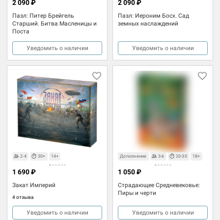
2 090 ₽
2 090 ₽
Пазл: Питер Брейгель
Пазл: Иероним Босх. Сад
Старший. Битва Масленицы и
земных наслаждений
Поста
Уведомить о наличии
Уведомить о наличии
Товары для взрослых
2-4
30+
14+
Дополнение
3-6
20-30
18+
1 690 ₽
1 050 ₽
Закат Империй
Страдающее Средневековье:
Пиры и черти
4 отзыва
Уведомить о наличии
Уведомить о наличии