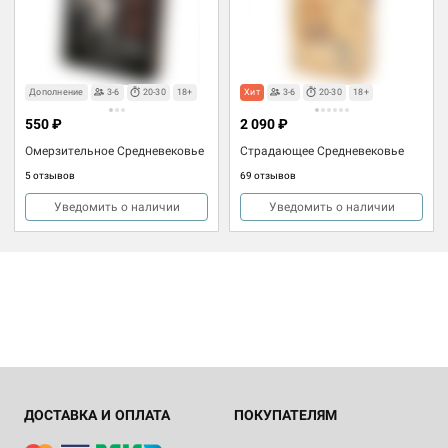
Товары для взрослых
Товары для взрослых
Дополнение
3-6
20-30
18+
Хит
3-6
20-30
18+
550 ₽
2 090 ₽
Омерзительное Средневековье
Страдающее Средневековье
5 отзывов
69 отзывов
Уведомить о наличии
Уведомить о наличии
ДОСТАВКА И ОПЛАТА
ПОКУПАТЕЛЯМ