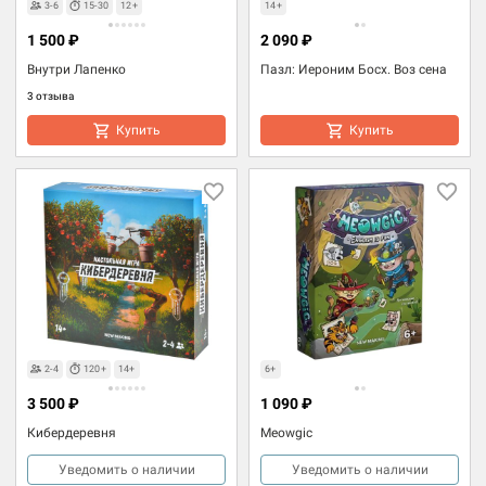
3-6
15-30
12+
14+
1 500 ₽
2 090 ₽
Внутри Лапенко
Пазл: Иероним Босх. Воз сена
3 отзыва
Купить
Купить
2-4
120+
14+
6+
3 500 ₽
1 090 ₽
Кибердеревня
Meowgic
Уведомить о наличии
Уведомить о наличии