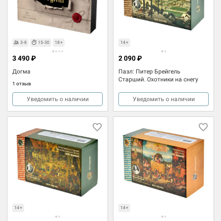
3-8
15-30
18+
14+
3 490 ₽
2 090 ₽
Догма
Пазл: Питер Брейгель
Старший. Охотники на снегу
1 отзыв
Уведомить о наличии
Уведомить о наличии
14+
14+