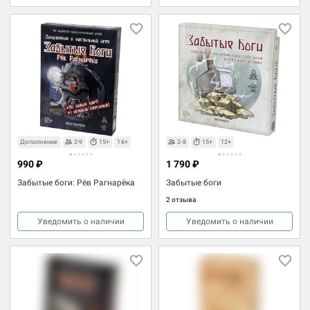
Дополнение
2-9
15+
16+
2-8
15+
12+
990 ₽
1 790 ₽
Забытые боги: Рёв Рагнарёка
Забытые боги
2 отзыва
Уведомить о наличии
Уведомить о наличии