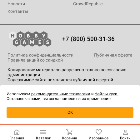
Новости
CrowdRepublic
Контакты
+7 (800) 500-31-36
Политика конфиденциальности
Публичная оферта
Правила акций со скидкой
Копирование материалов разрешено только по согласию
администрации
Содержимое сайта не является публичной офертой
На сайте Hobby Games применяются
рекомендательные
технологии
.
Используем
рекомендательные технологии
и
файлы куки.
Оставаясь с нами, вы соглашаетесь на их применение
Уведомить о наличии
OK
Главная
Каталог
Корзина
Избранное
Войти