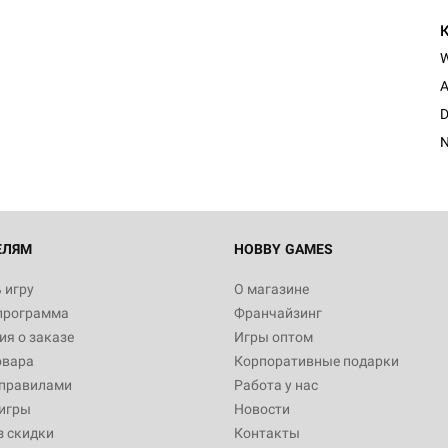
A
D
N
ЕЛЯМ
HOBBY GAMES
 игру
О магазине
программа
Франчайзинг
я о заказе
Игры оптом
овара
Корпоративные подарки
 правилами
Работа у нас
игры
Новости
з скидки
Контакты