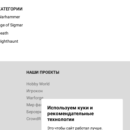
КАТЕГОРИИ
Warhammer
ge of Sigmar
eath
ighthaunt
НАШИ ПРОЕКТЫ
Hobby World
Игрокон
Warforge
Мир фантастики
Используем куки и
Берсерк
рекомендательные
CrowdRepublic
технологии
Это чтобы сайт работал лучше.