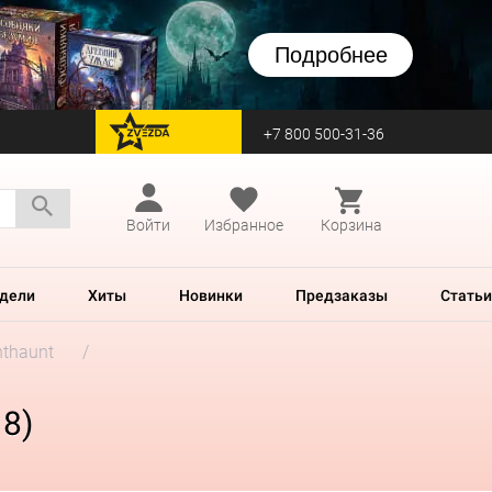
Подробнее
+7 800 500-31-36
перейти на Zvezda
Войти
Избранное
Корзина
дели
Хиты
Новинки
Предзаказы
Статьи
hthaunt
18)