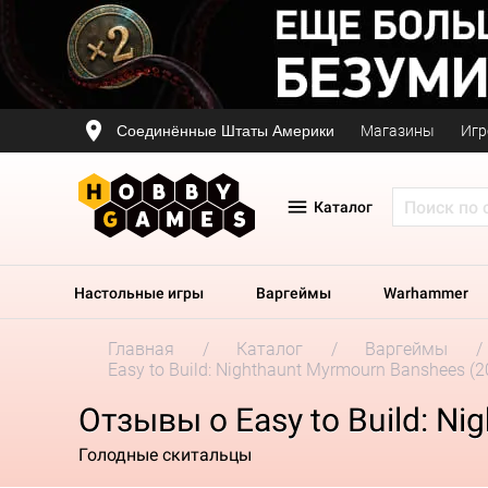
Соединённые Штаты Америки
Магазины
Игр
Каталог
Настольные игры
Варгеймы
Warhammer
Главная
Каталог
Варгеймы
Easy to Build: Nighthaunt Myrmourn Banshees (2
Отзывы о Easy to Build: N
Голодные скитальцы