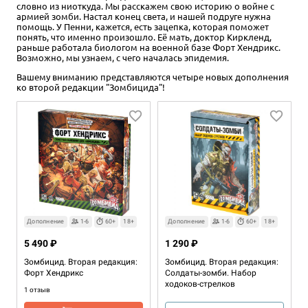
словно из ниоткуда. Мы расскажем свою историю о войне с
армией зомби. Настал конец света, и нашей подруге нужна
помощь. У Пенни, кажется, есть зацепка, которая поможет
понять, что именно произошло. Её мать, доктор Киркленд,
раньше работала биологом на военной базе Форт Хендрикс.
Возможно, мы узнаем, с чего началась эпидемия.
Вашему вниманию представляются четыре новых дополнения
ко второй редакции "Зомбицида"!
Дополнение
1-6
60+
18+
Дополнение
1-6
60+
18+
5 490 ₽
1 290 ₽
Зомбицид. Вторая редакция:
Зомбицид. Вторая редакция:
Форт Хендрикс
Солдаты-зомби. Набор
ходоков-стрелков
1 отзыв