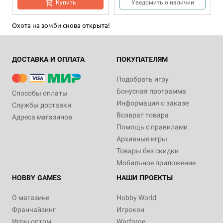
Купить
Уведомить о наличии
Охота на зомби снова открыта!
ДОСТАВКА И ОПЛАТА
ПОКУПАТЕЛЯМ
Подобрать игру
Бонусная программа
Способы оплаты
Информация о заказе
Дополнение
1-6
60+
18+
Дополнение
1-6
60+
18+
Службы доставки
Возврат товара
Адреса магазинов
2 990 ₽
2 490 ₽
Помощь с правилами
Зомбицид. Вторая редакция:
Зомбицид. Вторая редакция:
Архивные игры
Хроники выживших. Набор
Городские легенды. Набор
персонажей
отродий
Товары без скидки
1 отзыв
Мобильное приложение
Уведомить о наличии
Уведомить о наличии
HOBBY GAMES
НАШИ ПРОЕКТЫ
О магазине
Hobby World
Франчайзинг
Игрокон
Игры оптом
Warforge