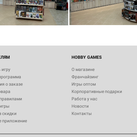
ЕЛЯМ
HOBBY GAMES
 игру
О магазине
программа
Франчайзинг
я о заказе
Игры оптом
овара
Корпоративные подарки
 правилами
Работа у нас
игры
Новости
з скидки
Контакты
е приложение