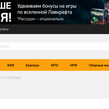
отеки
ККИ
Берсерк
MTG
НРИ
Сборные мо
 в столице!