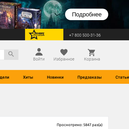
Подробнее
+7 800 500-31-36
перейти на Zvezda
Войти
Избранное
Корзина
дели
Хиты
Новинки
Предзаказы
Статьи
Просмотрено: 5847 раз(а)