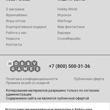
О магазине
Hobby World
Франчайзинг
Игрокон
Игры оптом
Warforge
Корпоративные подарки
Мир фантастики
Работа у нас
Берсерк
Новости
CrowdRepublic
Контакты
+7 (800) 500-31-36
Политика конфиденциальности
Публичная оферта
Правила акций со скидкой
Копирование материалов разрешено только по согласию
администрации
Содержимое сайта не является публичной офертой
На сайте Hobby Games применяются
рекомендательные
технологии
.
Используем
рекомендательные технологии
и
файлы куки.