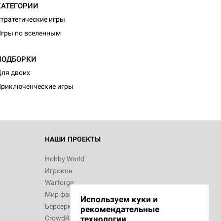
КАТЕГОРИИ
тратегические игры
гры по вселенным
ПОДБОРКИ
ля двоих
риключенческие игры
НАШИ ПРОЕКТЫ
Hobby World
Игрокон
Warforge
Мир фантастики
Используем куки и
Берсерк
рекомендательные
CrowdRepublic
технологии