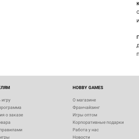
С
И
Д
П
ЕЛЯМ
HOBBY GAMES
 игру
О магазине
программа
Франчайзинг
я о заказе
Игры оптом
овара
Корпоративные подарки
 правилами
Работа у нас
игры
Новости