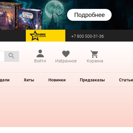
Подробнее
+7 800 500-31-36
перейти на Zvezda
Войти
Избранное
Корзина
дели
Хиты
Новинки
Предзаказы
Статьи