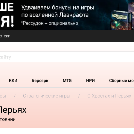
отеки
ККИ
Берсерк
MTG
НРИ
Сборные мо
гры
Стратегические игры
О Хвостах и Перьях
Перьях
стоянии