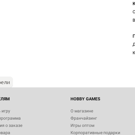
С
В
Настольная игра Hobby Worl
Д
Египта
К
1 991
рели
Настольная игра Hobby World
Белая смерть
12 990
ЕЛЯМ
HOBBY GAMES
 игру
О магазине
программа
Франчайзинг
Настольная игра Hobby Worl
я о заказе
Игры оптом
Аркхэма. Карточная игра
овара
Корпоративные подарки