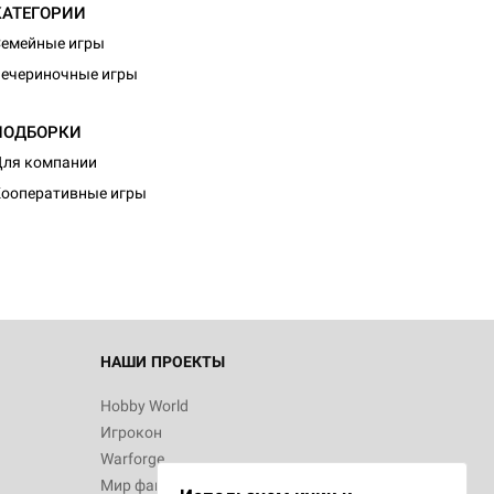
КАТЕГОРИИ
емейные игры
ечериночные игры
ПОДБОРКИ
d Монстры
ля компании
ооперативные игры
 Зомбицид:
НАШИ ПРОЕКТЫ
Hobby World
Игрокон
d Ужас
Warforge
Мир фантастики