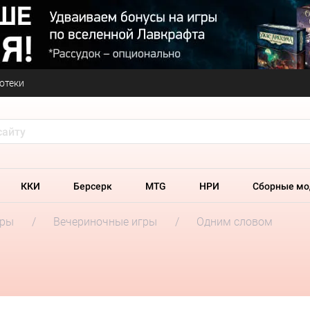
отеки
ККИ
Берсерк
MTG
НРИ
Сборные мо
гры
Вечериночные игры
Одним словом