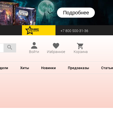
Подробнее
+7 800 500-31-36
перейти на Zvezda
Войти
Избранное
Корзина
дели
Хиты
Новинки
Предзаказы
Статьи