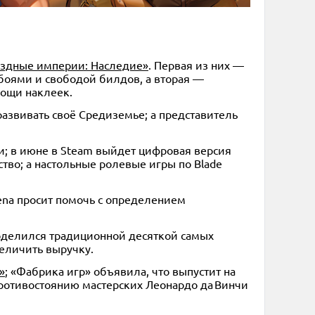
ёздные империи: Наследие»
. Первая из них —
оями и свободой билдов, а вторая —
мощи наклеек.
развивать своё Средиземье; а представитель
и; в июне в Steam выйдет цифровая версия
тво; а настольные ролевые игры по Blade
ena просит помочь с определением
поделился традиционной десяткой самых
величить выручку.
»
; «Фабрика игр» объявила, что выпустит на
 противостоянию мастерских Леонардо да Винчи