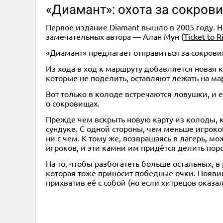
«Диамант»: охота за сокров
Первое издание Diamant вышло в 2005 году. Н
замечательных автора — Алан Мун (
Ticket to R
«Диамант» предлагает отправиться за сокров
Из хода в ход к маршруту добавляется новая к
которые не поделить, оставляют лежать на ма
Вот только в колоде встречаются ловушки, и 
о сокровищах.
Прежде чем вскрыть новую карту из колоды, к
сундуке. С одной стороны, чем меньше игроков
ни с чем. К тому же, возвращаясь в лагерь, м
игроков, и эти камни им придётся делить поро
На то, чтобы разбогатеть больше остальных, 
которая тоже приносит победные очки. Появив
прихватив её с собой (но если хитрецов оказал