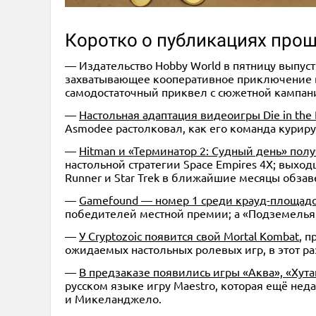
Коротко о публикациях прош
— Издательство Hobby World в пятницу выпус
захватывающее кооперативное приключение в
самодостаточный приквел с сюжетной кампан
—
Настольная адаптация видеоигры Die in the
Asmodee растолковал, как его команда куриру
—
Hitman и «Терминатор 2: Судный день» полу
настольной стратегии Space Empires 4X; выхо
Runner и Star Trek в ближайшие месяцы обза
—
Gamefound — номер 1 среди крауд-площадо
победителей местной премии; а «Подземелья 
—
У Cryptozoic появится свой Mortal Kombat
, 
ожидаемых настольных ролевых игр, в этот раз
—
В предзаказе появились игры «Аква», «Хута
русском языке игру Maestro, которая ещё неда
и Микеланджело.