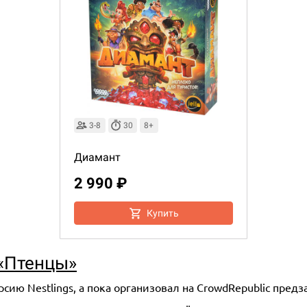
3-8
30
8+
Диамант
2 990 ₽
Купить
«Птенцы»
ию Nestlings, а пока организовал на CrowdRepublic предза