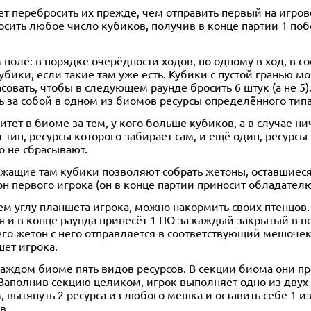
т перебросить их прежде, чем отправить первый на игрово
сить любое число кубиков, получив в конце партии 1 по
 поле: в порядке очерёдности ходов, по одному в ход, в
бики, если такие там уже есть. Кубики с пустой гранью мо
совать, чтобы в следующем раунде бросить 6 штук (а не 5)
 за собой в одном из биомов ресурсы определённого типа
итет в биоме за тем, у кого больше кубиков, а в случае н
тип, ресурсы которого забирает сам, и ещё один, ресурс
о не сбрасывают.
ежащие там кубики позволяют собрать жетоны, оставшиеся
н первого игрока (он в конце партии приносит обладателю
ем углу планшета игрока, можно накормить своих птенцов
ся и в конце раунда принесёт 1 ПО за каждый закрытый в 
чего жетон с него отправляется в соответствующий мешоче
шет игрока.
каждом биоме пять видов ресурсов. В секции биома они п
 Заполнив секцию целиком, игрок выполняет одно из двух
ытянуть 2 ресурса из любого мешка и оставить себе 1 из н
в.