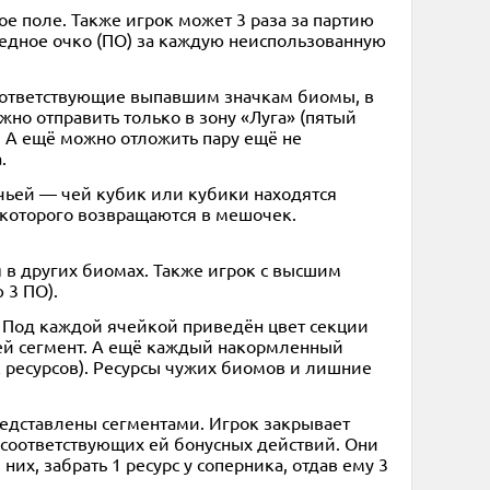
е поле. Также игрок может 3 раза за партию
бедное очко (ПО) за каждую неиспользованную
 соответствующие выпавшим значкам биомы, в
жно отправить только в зону «Луга» (пятый
. А ещё можно отложить пару ещё не
.
ичьей — чей кубик или кубики находятся
ы которого возвращаются в мешочек.
 в других биомах. Также игрок с высшим
 3 ПО).
. Под каждой ячейкой приведён цвет секции
ней сегмент. А ещё каждый накормленный
к ресурсов). Ресурсы чужих биомов и лишние
редставлены сегментами. Игрок закрывает
 соответствующих ей бонусных действий. Они
их, забрать 1 ресурс у соперника, отдав ему 3