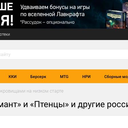
отеки
ККИ
Берсерк
MTG
НРИ
Сборные мо
окровищами на низком старте
ант» и «Птенцы» и другие росс