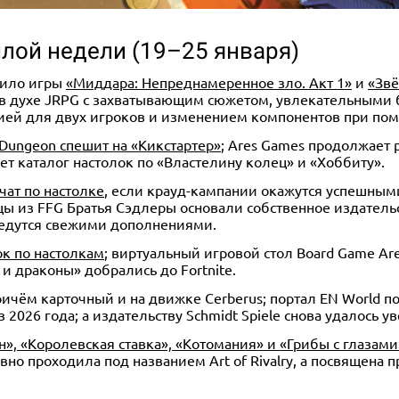
лой недели (19–25 января)
тило игры
«Миддара: Непреднамеренное зло. Акт 1»
и
«Зв
 духе JRPG с захватывающим сюжетом, увлекательными б
ией для двух игроков и изменением компонентов при по
 Dungeon спешит на «Кикстартер»
; Ares Games продолжает 
ет каталог настолок по «Властелину колец» и «Хоббиту».
чат по настолке
, если крауд-кампании окажутся успешным
дцы из FFG Братья Сэдлеры основали собственное издательс
ведутся свежими дополнениями.
к по настолкам
; виртуальный игровой стол Board Game Ar
и драконы» добрались до Fortnite.
причём карточный и на движке Cerberus; портал EN World 
 2026 года; а издательству Schmidt Spiele снова удалось у
н», «Королевская ставка», «Котомания» и «Грибы с глазами
вно проходила под названием Art of Rivalry, а посвящена