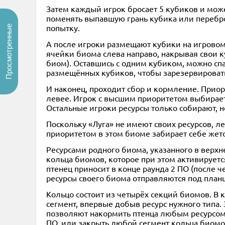
Затем каждый игрок бросает 5 кубиков и може
поменять выпавшую грань кубика или перебро
попытку.
Просмотренные
А после игроки размещают кубики на игровом
ячейки биома слева направо, накрывая свои ку
биом). Оставшись с одним кубиком, можно спа
размещённых кубиков, чтобы зарезервировать
И наконец, проходит сбор и кормление. Приор
левее. Игрок с высшим приоритетом выбирает 
Остальные игроки ресурсы только собирают, н
Поскольку «Луга» не имеют своих ресурсов, л
приоритетом в этом биоме забирает себе жето
Ресурсами родного биома, указанного в верхн
кольца биомов, которое при этом активирует
птенец приносит в конце раунда 2 ПО (после 
ресурсы своего биома отправляются под план
Кольцо состоит из четырёх секций биомов. В 
сегмент, впервые добыв ресурс нужного типа.
позволяют накормить птенца любым ресурсом, в
ПО, или закрыть любой сегмент кольца биомо