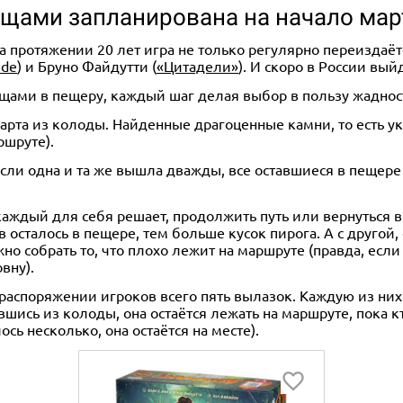
ищами запланирована на начало мар
а протяжении 20 лет игра не только регулярно переиздаёт
ide
) и Бруно Файдутти (
«Цитадели»
). И скоро в России вы
ищами в пещеру, каждый шаг делая выбор в пользу жаднос
арта из колоды. Найденные драгоценные камни, то есть ука
ршруте).
если одна и та же вышла дважды, все оставшиеся в пещере 
аждый для себя решает, продолжить путь или вернуться в
 осталось в пещере, тем больше кусок пирога. А с другой
ожно собрать то, что плохо лежит на маршруте (правда, есл
вну).
в распоряжении игроков всего пять вылазок. Каждую из ни
шись из колоды, она остаётся лежать на маршруте, пока кт
ось несколько, она остаётся на месте).