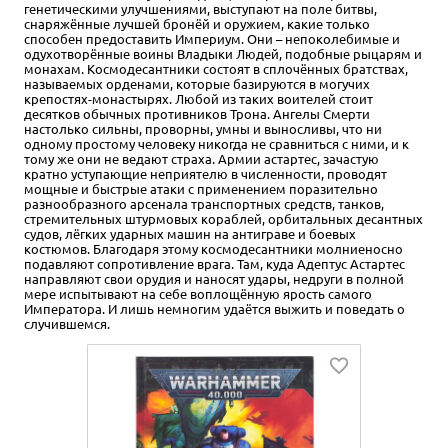
генетическими улучшениями, выступают на поле битвы,
снаряжённые лучшей бронёй и оружием, какие только
способен предоставить Империум. Они – непоколебимые и
одухотворённые воины Владыки Людей, подобные рыцарям и
монахам. Космодесантники состоят в сплочённых братствах,
называемых орденами, которые базируются в могучих
крепостях-монастырях. Любой из таких воителей стоит
десятков обычных противников Трона. Ангелы Смерти
настолько сильны, проворны, умны и выносливы, что ни
одному простому человеку никогда не сравниться с ними, и к
тому же они не ведают страха. Армии астартес, зачастую
кратно уступающие неприятелю в численности, проводят
мощные и быстрые атаки с применением поразительно
разнообразного арсенала транспортных средств, танков,
стремительных штурмовых кораблей, орбитальных десантных
судов, лёгких ударных машин на антиграве и боевых
костюмов. Благодаря этому космодесантники молниеносно
подавляют сопротивление врага. Там, куда Адептус Астартес
направляют свои орудия и наносят удары, недруги в полной
мере испытывают на себе воплощённую ярость самого
Императора. И лишь немногим удаётся выжить и поведать о
случившемся.