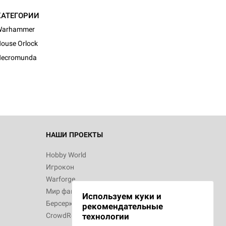
КАТЕГОРИИ
Warhammer
ouse Orlock
Necromunda
НАШИ ПРОЕКТЫ
Hobby World
Игрокон
Warforge
Мир фантастики
Используем куки и
Берсерк
рекомендательные
CrowdRepublic
технологии