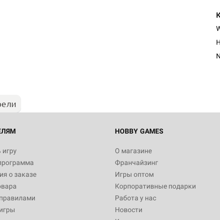
H
рели
ЕЛЯМ
HOBBY GAMES
 игру
О магазине
программа
Франчайзинг
я о заказе
Игры оптом
овара
Корпоративные подарки
 правилами
Работа у нас
игры
Новости