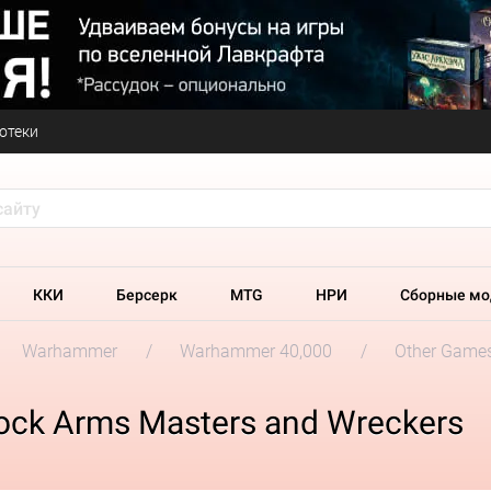
отеки
ККИ
Берсерк
MTG
НРИ
Сборные мо
Warhammer
Warhammer 40,000
Other Game
ock Arms Masters and Wreckers