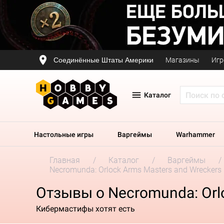
Соединённые Штаты Америки
Магазины
Игр
Каталог
Настольные игры
Варгеймы
Warhammer
Главная
Каталог
Варгеймы
Necromunda: Orlock Arms Masters and Wreckers
Отзывы о Necromunda: Orl
Кибермастифы хотят есть