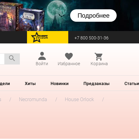
Подробнее
+7 800 500-31-36
перейти на Zvezda
Войти
Избранное
Корзина
дели
Хиты
Новинки
Предзаказы
Статьи
s
Necromunda
House Orlock