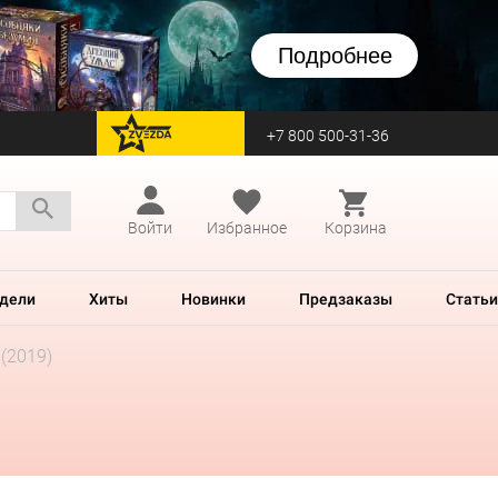
Подробнее
+7 800 500-31-36
перейти на Zvezda
Войти
Избранное
Корзина
дели
Хиты
Новинки
Предзаказы
Статьи
 (2019)