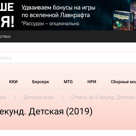
отеки
ККИ
Берсерк
MTG
НРИ
Сборные мо
гры
Детские игры
Ответь за 5 секунд. Детская
екунд. Детская (2019)