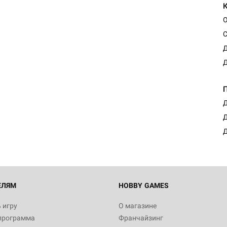
О
С
Д
Д
Д
Д
Д
ЕЛЯМ
HOBBY GAMES
 игру
О магазине
программа
Франчайзинг