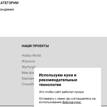
d Журнал
КАТЕГОРИИ
к: Братья
Пандемия
d Звёздные
НАШИ ПРОЕКТЫ
Hobby World
Игрокон
d Сумерки
Warforge
: Грозовой
Мир фантастики
Используем куки и
Берсерк
рекомендательные
CrowdRepublic
технологии
Это чтобы сайт работал лучше.
Оставаясь с нами, вы соглашаетесь на
d Ужас
использование
файлов куки.
орой сезон