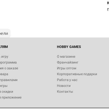
Настольная игра Hobby Worl
"Мир фантастики. Спецвыпус
Стругацкие"
1 490
рели
Настольная игра Hobby Worl
империи: Боевая тревога
799
ЕЛЯМ
HOBBY GAMES
 игру
О магазине
программа
Франчайзинг
Настольная игра Hobby Worl
я о заказе
Игры оптом
империи. Четвёртая редакция
овара
Корпоративные подарки
Рубеж
12 990
 правилами
Работа у нас
игры
Новости
з скидки
Контакты
е приложение
Настольная игра Hobby Worl
Аркхэма. Карточная игра: Вт