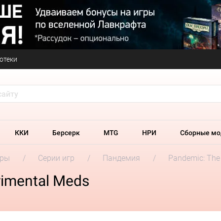
отеки
ККИ
Берсерк
MTG
НРИ
Сборные мо
гры
Серии игр
Пандемия
Pandemic: The
rimental Meds