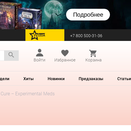
Подробнее
+7 800 500-31-36
перейти на Zvezda
Войти
Избранное
Корзина
дели
Хиты
Новинки
Предзаказы
Статьи
 Cure – Experimental Meds