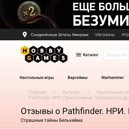
Соединённые Штаты Америки
Магазины
Игр
Каталог
Настольные игры
Варгеймы
Warhammer
Главная
Каталог
Настольные р
Pathfinder. НРИ. Приключение "Ультиматум др
Отзывы о Pathfinder. НРИ
Страшные тайны Бельхейма