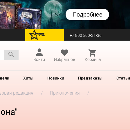
Подробнее
+7 800 500-31-36
перейти на Zvezda
Войти
Избранное
Корзина
дели
Хиты
Новинки
Предзаказы
Статьи
Первая редакция
Приключения
она"