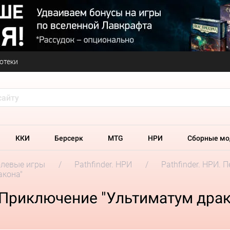
отеки
ККИ
Берсерк
MTG
НРИ
Сборные мо
олевые игры
Pathfinder. НРИ
Pathfinder. НРИ. 
акона"
. Приключение "Ультиматум драк