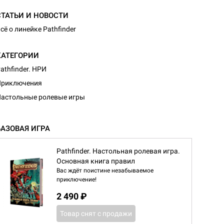
СТАТЬИ И НОВОСТИ
сё о линейке Pathfinder
КАТЕГОРИИ
athfinder. НРИ
Приключения
астольные ролевые игры
БАЗОВАЯ ИГРА
Pathfinder. Настольная ролевая игра.
Основная книга правил
Вас ждёт поистине незабываемое
приключение!
2 490 ₽
Товар снят с продажи