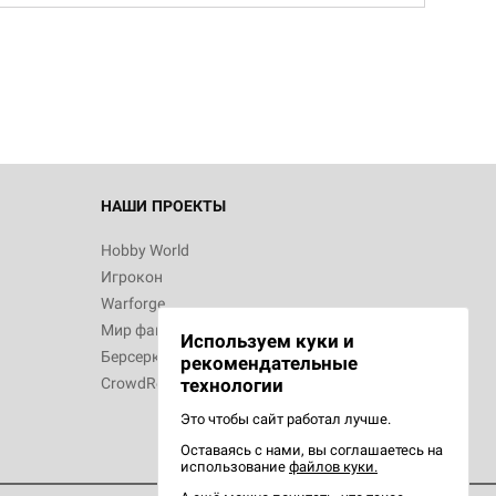
d Монстры
 Зомбицид:
НАШИ ПРОЕКТЫ
Hobby World
Игрокон
 Берсерк.
Warforge
в
Мир фантастики
Используем куки и
Берсерк
рекомендательные
CrowdRepublic
технологии
Это чтобы сайт работал лучше.
Оставаясь с нами, вы соглашаетесь на
d Ужас
использование
файлов куки.
орой сезон