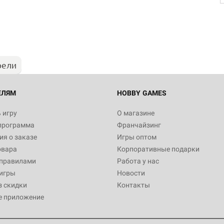
Настольная игра Hobby Worl
Египта
1 991
рели
Настольная игра Hobby World
Белая смерть
12 990
ЕЛЯМ
HOBBY GAMES
 игру
О магазине
программа
Франчайзинг
Настольная игра Hobby World
я о заказе
Игры оптом
Сердце роя. Дисплей бустеро
овара
Корпоративные подарки
3 490
 правилами
Работа у нас
игры
Новости
з скидки
Контакты
е приложение
Настольная игра Hobby Worl
Аркхэма. Карточная игра: Вт