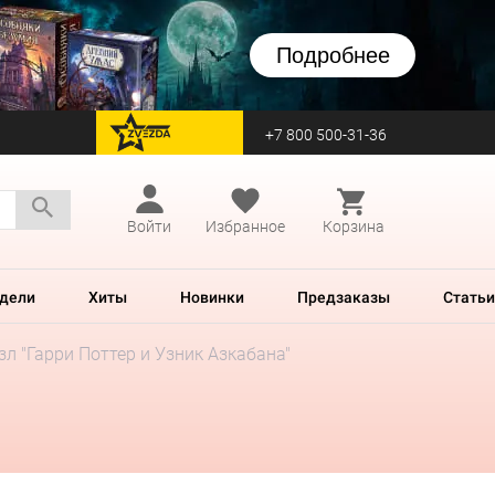
Подробнее
+7 800 500-31-36
перейти на Zvezda
Войти
Избранное
Корзина
дели
Хиты
Новинки
Предзаказы
Статьи
зл "Гарри Поттер и Узник Азкабана"