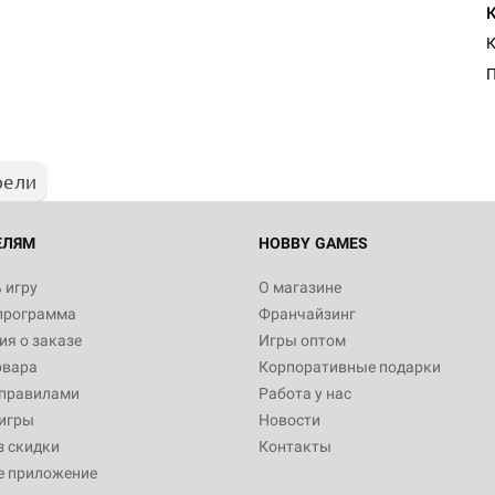
Настольная игра Hobby Worl
К
Египта
1 991
рели
Настольная игра Hobby World
Белая смерть
12 990
ЕЛЯМ
HOBBY GAMES
 игру
О магазине
программа
Франчайзинг
Настольная игра Hobby World
я о заказе
Игры оптом
Сердце роя. Дисплей бустеро
овара
Корпоративные подарки
3 490
 правилами
Работа у нас
игры
Новости
з скидки
Контакты
е приложение
Настольная игра Hobby Worl