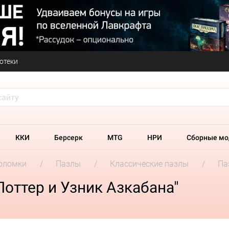
отеки
ККИ
Берсерк
MTG
НРИ
Сборные мо
оломки
Пазлы
Классические пазлы
Па
Поттер и Узник Азкабана"