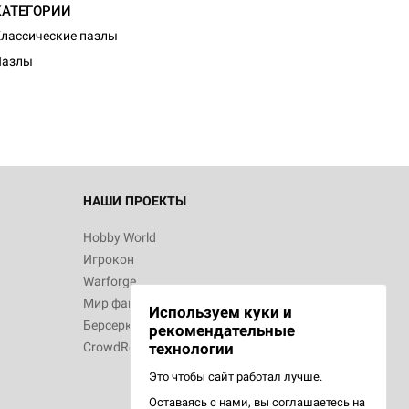
КАТЕГОРИИ
d Монстры
лассические пазлы
Пазлы
 Зомбицид:
НАШИ ПРОЕКТЫ
Hobby World
Игрокон
 Берсерк.
Warforge
в
Мир фантастики
Используем куки и
Берсерк
рекомендательные
CrowdRepublic
технологии
Это чтобы сайт работал лучше.
Оставаясь с нами, вы соглашаетесь на
d Ужас