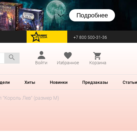
Подробнее
+7 800 500-31-36
перейти на Zvezda
Войти
Избранное
Корзина
дели
Хиты
Новинки
Предзаказы
Статьи
л "Король Лев" (размер M)