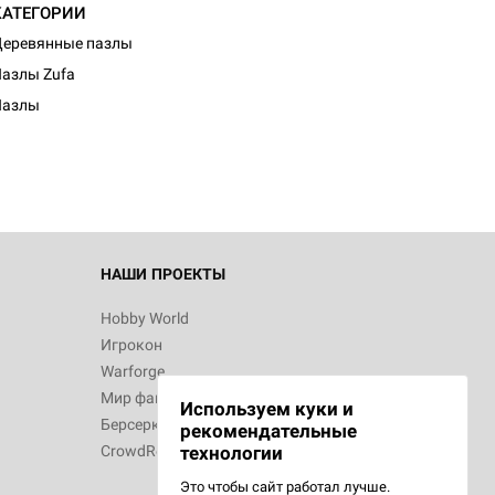
КАТЕГОРИИ
еревянные пазлы
d Журнал
азлы Zufa
к: Братья
Пазлы
d Звёздные
НАШИ ПРОЕКТЫ
Hobby World
Игрокон
d Сумерки
Warforge
: Грозовой
Мир фантастики
Используем куки и
Берсерк
рекомендательные
CrowdRepublic
технологии
Это чтобы сайт работал лучше.