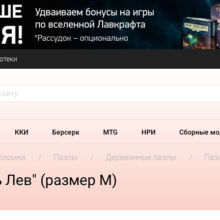
отеки
ККИ
Берсерк
MTG
НРИ
Сборные мо
оломки
Пазлы
Деревянные пазлы
Паз
 Лев" (размер M)