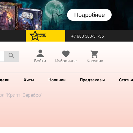
Подробнее
+7 800 500-31-36
перейти на Zvezda
Войти
Избранное
Корзина
дели
Хиты
Новинки
Предзаказы
Статьи
зл "Крипт: Серебро"