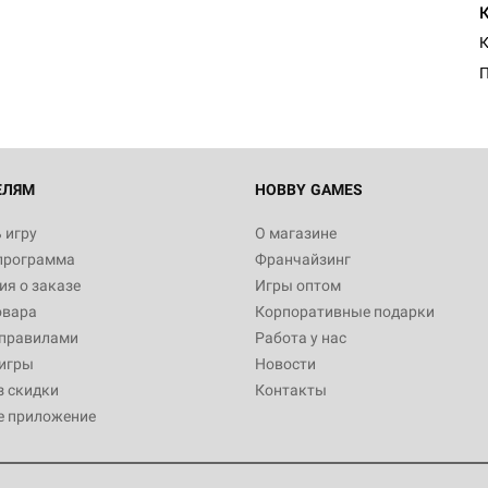
Египта
1 991
К
Настольная игра Hobby World
Белая смерть
12 990
ЕЛЯМ
HOBBY GAMES
 игру
О магазине
программа
Франчайзинг
Настольная игра Hobby Worl
я о заказе
Игры оптом
Аркхэма. Карточная игра
овара
Корпоративные подарки
3 490
 правилами
Работа у нас
игры
Новости
з скидки
Контакты
е приложение
Настольная игра Hobby Worl
Аркхэма. Карточная игра: Вт
4 990