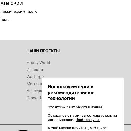
КАТЕГОРИИ
лассические пазлы
Пазлы
 Зомбицид:
НАШИ ПРОЕКТЫ
Hobby World
Игрокон
d Ужас
Warforge
Мир фантастики
Используем куки и
Берсерк
рекомендательные
CrowdRepublic
технологии
Это чтобы сайт работал лучше.
Оставаясь с нами, вы соглашаетесь на
d Ужас
использование
файлов куки.
орой сезон
А ещё можно почитать, что такое