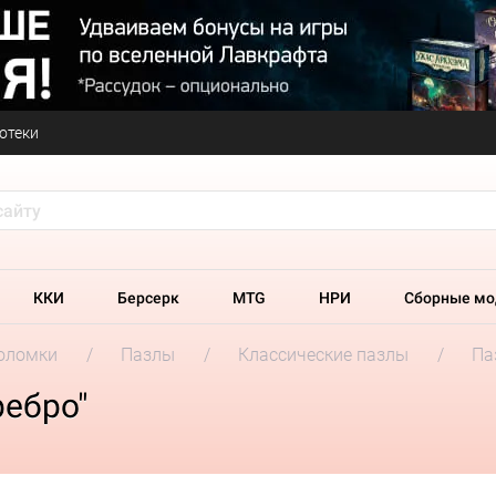
отеки
ККИ
Берсерк
MTG
НРИ
Сборные мо
оломки
Пазлы
Классические пазлы
Па
ребро"