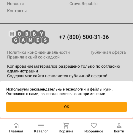
Новости
CrowdRepublic
Контакты
+7 (800) 500-31-36
Политика конфиденциальности
Публичная оферта
Правила акций со скидкой
Копирование материалов разрешено только по согласию
администрации
Содержимое сайта не является публичной офертой
На сайте Hobby Games применяются
рекомендательные
технологии
.
Используем
рекомендательные технологии
и
файлы куки.
Оставаясь с нами, вы соглашаетесь на их применение
Уведомить о наличии
OK
Главная
Каталог
Корзина
Избранное
Войти