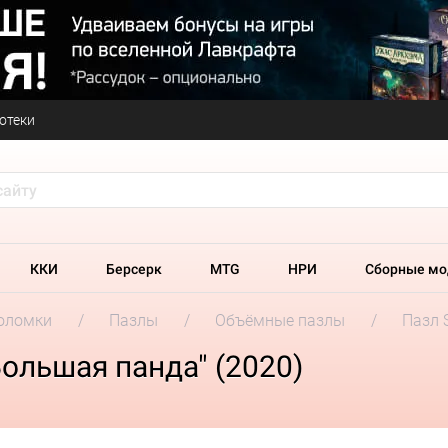
отеки
ККИ
Берсерк
MTG
НРИ
Сборные мо
оломки
Пазлы
Объёмные пазлы
Пазл 
Большая панда" (2020)