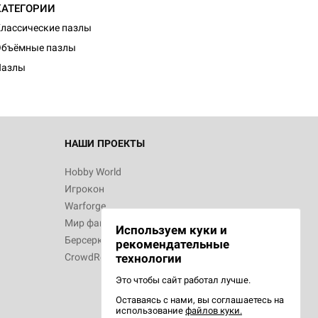
КАТЕГОРИИ
d Монстры
лассические пазлы
Объёмные пазлы
Пазлы
 Зомбицид:
НАШИ ПРОЕКТЫ
Hobby World
Игрокон
d Ужас
Warforge
Мир фантастики
Используем куки и
Берсерк
рекомендательные
CrowdRepublic
технологии
Это чтобы сайт работал лучше.
Оставаясь с нами, вы соглашаетесь на
d Ужас
использование
файлов куки.
орой сезон