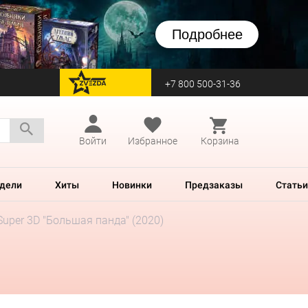
Подробнее
+7 800 500-31-36
перейти на Zvezda
Войти
Избранное
Корзина
дели
Хиты
Новинки
Предзаказы
Статьи
Super 3D "Большая панда" (2020)