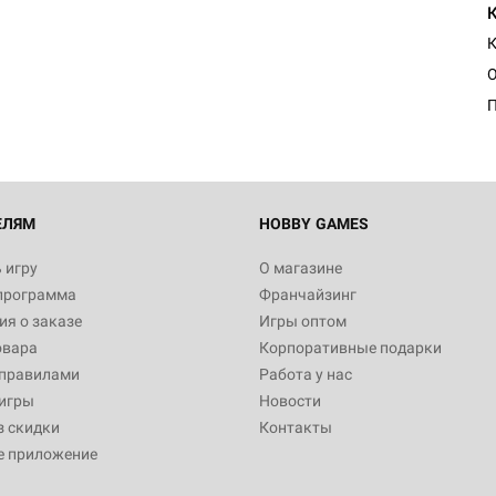
Настольная игра Hobby Worl
Египта
К
1 991
Настольная игра Hobby World
Белая смерть
12 990
ЕЛЯМ
HOBBY GAMES
 игру
О магазине
программа
Франчайзинг
Настольная игра Hobby Worl
я о заказе
Игры оптом
Аркхэма. Карточная игра
овара
Корпоративные подарки
3 490
 правилами
Работа у нас
игры
Новости
з скидки
Контакты
е приложение
Настольная игра Hobby Worl
Аркхэма. Карточная игра: Вт