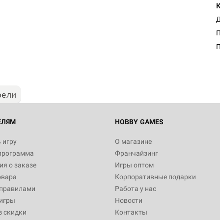
Д
П
рели
ЕЛЯМ
HOBBY GAMES
 игру
О магазине
программа
Франчайзинг
я о заказе
Игры оптом
овара
Корпоративные подарки
 правилами
Работа у нас
игры
Новости
з скидки
Контакты