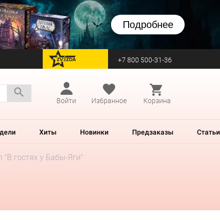
Подробнее
+7 800 500-31-36
перейти на Zvezda
Войти
Избранное
Корзина
дели
Хиты
Новинки
Предзаказы
Статьи
 "В гостях у Бабы-Яги"