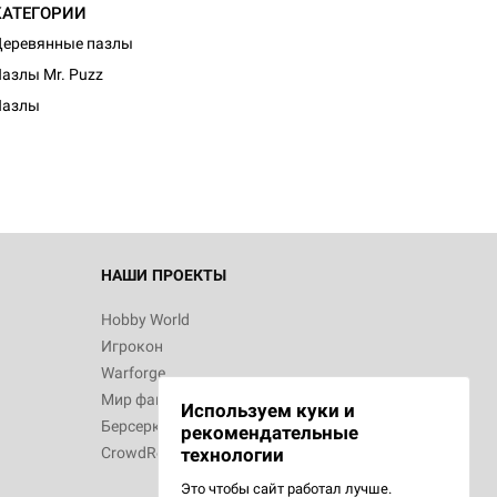
КАТЕГОРИИ
еревянные пазлы
азлы Mr. Puzz
Пазлы
НАШИ ПРОЕКТЫ
Hobby World
Игрокон
Warforge
Мир фантастики
Используем куки и
Берсерк
рекомендательные
CrowdRepublic
технологии
Это чтобы сайт работал лучше.