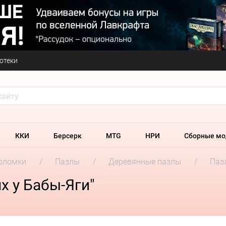
отеки
ККИ
Берсерк
MTG
НРИ
Сборные мо
оломки
Пазлы
Деревянные пазлы
Пазл
х у Бабы-Яги"