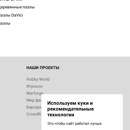
еревянные пазлы
d Журнал
азлы DaVici
к: Братья
Пазлы
d Звёздные
НАШИ ПРОЕКТЫ
Hobby World
Игрокон
d Сумерки
Warforge
: Грозовой
Мир фантастики
Используем куки и
Берсерк
рекомендательные
CrowdRepublic
технологии
Это чтобы сайт работал лучше.