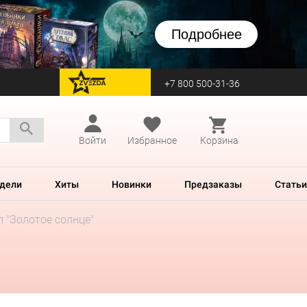
Подробнее
+7 800 500-31-36
перейти на Zvezda
Войти
Избранное
Корзина
дели
Хиты
Новинки
Предзаказы
Статьи
л "Золотое солнце"