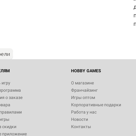
Д
Настольная игра Hobby Worl
П
"Мир фантастики. Спецвыпус
Стругацкие"
1 490
рели
Настольная игра Hobby Worl
империи: Боевая тревога
799
ЕЛЯМ
HOBBY GAMES
 игру
О магазине
программа
Франчайзинг
Настольная игра Hobby Worl
я о заказе
Игры оптом
империи. Четвёртая редакция
овара
Корпоративные подарки
Рубеж
12 990
 правилами
Работа у нас
игры
Новости
з скидки
Контакты
е приложение