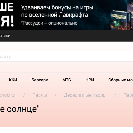
отеки
ККИ
Берсерк
MTG
НРИ
Сборные мо
оломки
Пазлы
Деревянные пазлы
Паз
е солнце"