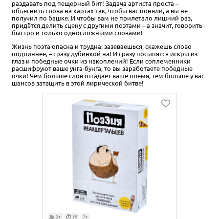
раздавать под пещерный бит! Задача артиста проста –
объяснить слова на картах так, чтобы вас поняли, а вы не
получил по башке. И чтобы вам не прилетало лишний раз,
придётся делить сцену с другими поэтами – а значит, говорить
быстро и только односложными словами!
Жизнь поэта опасна и трудна: зазеваешься, скажешь слово
подлиннее, – сразу дубинкой на! И сразу посыпятся искры из
глаз и победные очки из накоплений! Если соплеменники
расшифруют ваше унга-бунга, то вы заработаете победные
очки! Чем больше слов отгадает ваше племя, тем больше у вас
шансов затащить в этой лирической битве!
2+
15
7+