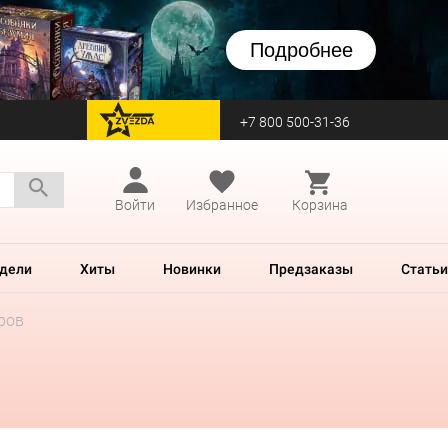
Подробнее
+7 800 500-31-36
перейти на Zvezda
Войти
Избранное
Корзина
дели
Хиты
Новинки
Предзаказы
Статьи
ров