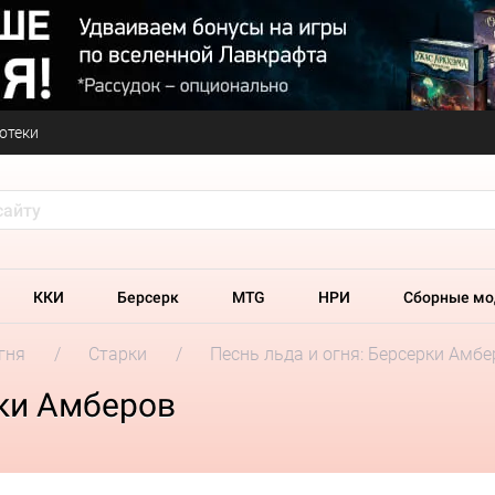
отеки
ККИ
Берсерк
MTG
НРИ
Сборные мо
гня
Старки
Песнь льда и огня: Берсерки Амбе
рки Амберов