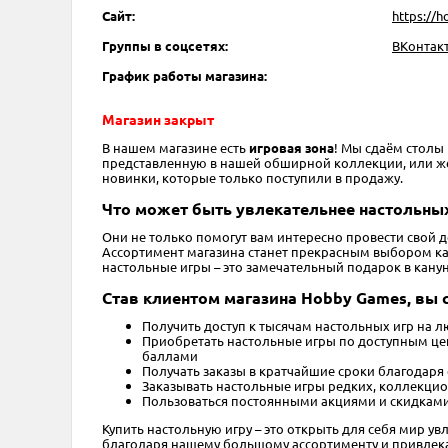
Сайт:
https://
Группы в соцсетях:
ВКонтак
График работы магазина:
Магазин закрыт
В нашем магазине есть
игровая зона
! Мы сдаём столы
представленную в нашей обширной коллекции, или же пр
новинки, которые только поступили в продажу.
Что может быть увлекательнее настольных
Они не только помогут вам интересно провести свой 
Ассортимент магазина станет прекрасным выбором как 
настольные игры – это замечательный подарок в кану
Став клиентом магазина Hobby Games, вы 
Получить доступ к тысячам настольных игр на л
Приобретать настольные игры по доступным цен
баллами
Получать заказы в кратчайшие сроки благодаря
Заказывать настольные игры редких, коллекцио
Пользоваться постоянными акциями и скидками
Купить настольную игру – это открыть для себя мир ув
благодаря нашему большому ассортименту и привлека