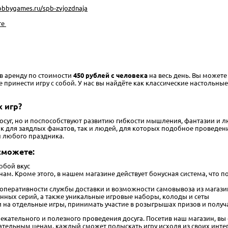
hobbygames.ru/spb-zvjozdnaja
те
 в аренду по стоимости
450 рублей с человека
на весь день. Вы можете
инести игру с собой. У нас вы найдёте как классические настольные иг
 игр?
досуг, но и поспособствуют развитию гибкости мышления, фантазии и
для заядлых фанатов, так и людей, для которых подобное проведение 
н любого праздника.
сможете:
юбой вкус
ам. Кроме этого, в нашем магазине действует бонусная система, что
 оперативности службы доставки и возможности самовывоза из магаз
нных серий, а также уникальные игровые наборы, колоды и сеты
 на отдельные игры, принимать участие в розыгрышах призов и получ
лекательного и полезного проведения досуга. Посетив наш магазин, вы 
тельным ценам, каждый сможет подыскать игру исходя из своих инте