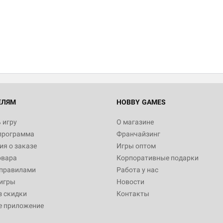
ЕЛЯМ
HOBBY GAMES
 игру
О магазине
программа
Франчайзинг
я о заказе
Игры оптом
овара
Корпоративные подарки
 правилами
Работа у нас
игры
Новости
з скидки
Контакты
е приложение