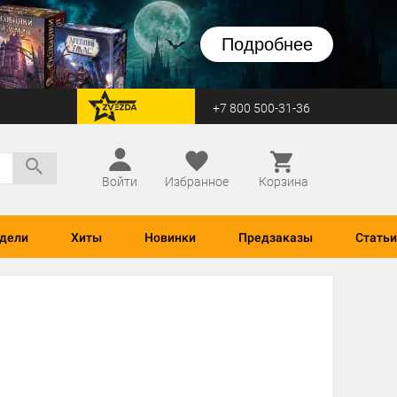
Подробнее
+7 800 500-31-36
перейти на Zvezda
Войти
Избранное
Корзина
дели
Хиты
Новинки
Предзаказы
Статьи