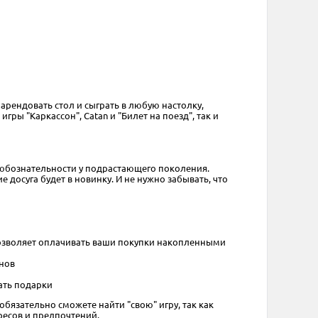
 арендовать стол и сыграть в любую настолку,
ры "Каркассон", Catan и "Билет на поезд", так и
 любознательности у подрастающего поколения.
досуга будет в новинку. И не нужно забывать, что
 позволяет оплачивать ваши покупки накопленными
инов
ать подарки
обязательно сможете найти "свою" игру, так как
ресов и предпочтений.