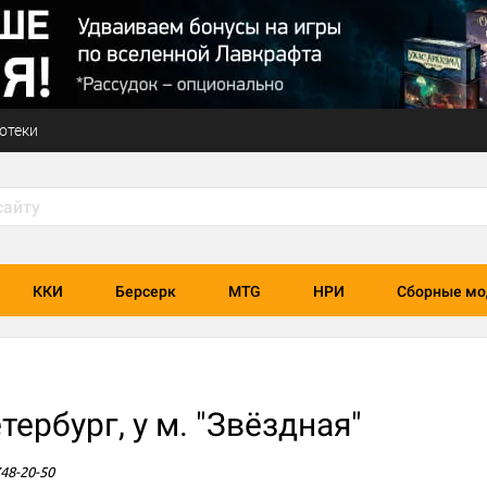
отеки
ККИ
Берсерк
MTG
НРИ
Сборные мо
ербург, у м. "Звёздная"
748-20-50