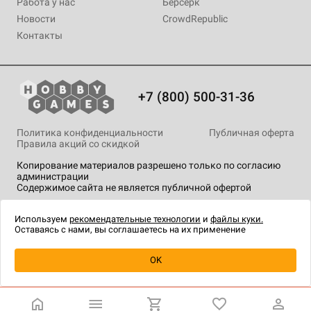
Работа у нас
Берсерк
Новости
CrowdRepublic
Контакты
+7 (800) 500-31-36
Политика конфиденциальности
Публичная оферта
Правила акций со скидкой
Копирование материалов разрешено только по согласию
администрации
Содержимое сайта не является публичной офертой
На сайте Hobby Games применяются
рекомендательные
технологии
.
Используем
рекомендательные технологии
и
файлы куки.
Оставаясь с нами, вы соглашаетесь на их применение
Уведомить о наличии
OK