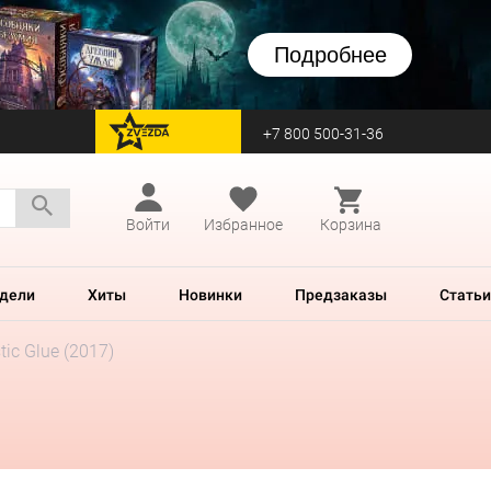
Подробнее
+7 800 500-31-36
перейти на Zvezda
Войти
Избранное
Корзина
дели
Хиты
Новинки
Предзаказы
Статьи
tic Glue (2017)