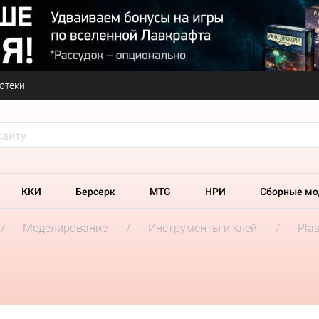
отеки
ККИ
Берсерк
MTG
НРИ
Сборные мо
Моделирование
Инструменты и клей
Plas