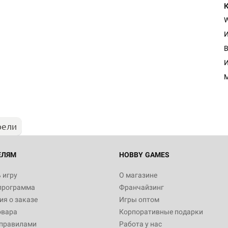
И
И
рели
ЕЛЯМ
HOBBY GAMES
 игру
О магазине
программа
Франчайзинг
я о заказе
Игры оптом
овара
Корпоративные подарки
 правилами
Работа у нас