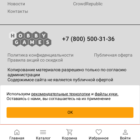
Новости
CrowdRepublic
Контакты
+7 (800) 500-31-36
Политика конфиденциальности
Публичная оферта
Правила акций со скидкой
Копирование материалов разрешено только по согласию
администрации
Содержимое сайта не является публичной офертой
На сайте Hobby Games применяются
рекомендательные
технологии
.
Используем
рекомендательные технологии
и
файлы куки.
Оставаясь с нами, вы соглашаетесь на их применение
OK
Купить
| 1 290 ₽
Главная
Каталог
Корзина
Избранное
Войти