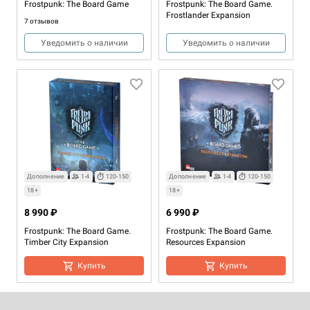
Frostpunk: The Board Game
Frostpunk: The Board Game.
Frostlander Expansion
7 отзывов
Уведомить о наличии
Уведомить о наличии
Дополнение
1-4
120-150
Дополнение
1-4
120-150
Дополнение
1-4
120-150
18+
18+
18+
10 990 ₽
8 990 ₽
6 990 ₽
Frostpunk: The Board Game.
Frostpunk: The Board Game.
Frostpunk: The Board Game.
Miniatures Expansion
Timber City Expansion
Resources Expansion
Уведомить о наличии
Купить
Купить