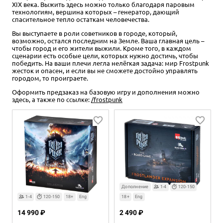
XIX века. Выжить здесь можно только благодаря паровым
технологиям, вершина которых – генератор, дающий
спасительное тепло остаткам человечества.
Вы выступаете в роли советников в городе, который,
возможно, остался последним на Земле. Ваша главная цель –
чтобы город и его жители выжили. Кроме того, в каждом
сценарии есть особые цели, которых нужно достичь, чтобы
победить. На ваши плечи легла нелёгкая задача: мир Frostpunk
жесток и опасен, и если вы не сможете достойно управлять
городом, то проиграете.
Оформить предзаказ на базовую игру и дополнения можно
здесь, а также по ссылке:
/frostpunk
Дополнение
1-4
120-150
1-4
120-150
18+
Eng
18+
Eng
14 990 ₽
2 490 ₽