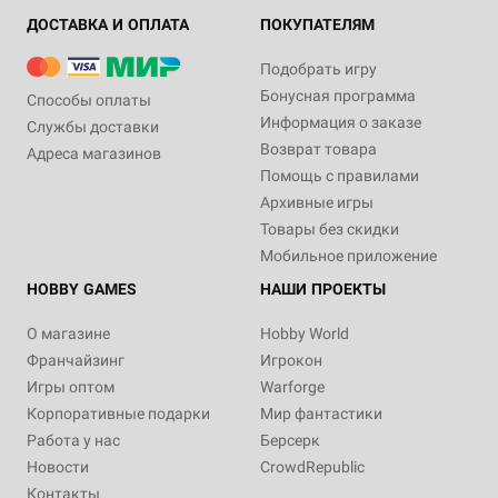
ДОСТАВКА И ОПЛАТА
ПОКУПАТЕЛЯМ
Подобрать игру
Бонусная программа
Способы оплаты
Информация о заказе
Службы доставки
Дополнение
1-4
120-150
Возврат товара
Адреса магазинов
18+
Помощь с правилами
5 490 ₽
Архивные игры
Frostpunk: The Board Game.
Товары без скидки
Dreadnought Expansion
Мобильное приложение
1 отзыв
HOBBY GAMES
НАШИ ПРОЕКТЫ
Купить
О магазине
Hobby World
Франчайзинг
Игрокон
Игры оптом
Warforge
Корпоративные подарки
Мир фантастики
Работа у нас
Берсерк
Новости
CrowdRepublic
Контакты