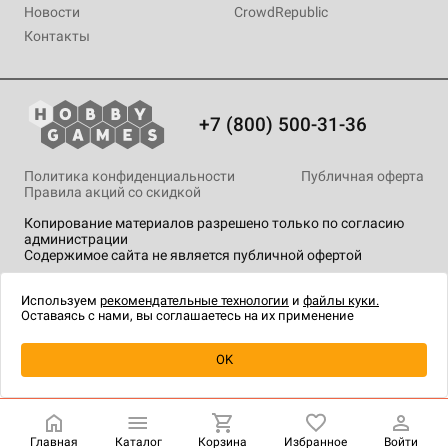
Новости
CrowdRepublic
Контакты
+7 (800) 500-31-36
Политика конфиденциальности
Публичная оферта
Правила акций со скидкой
Копирование материалов разрешено только по согласию
администрации
Содержимое сайта не является публичной офертой
На сайте Hobby Games применяются
рекомендательные
технологии
.
Используем
рекомендательные технологии
и
файлы куки.
Оставаясь с нами, вы соглашаетесь на их применение
Уведомить о наличии
OK
Главная
Каталог
Корзина
Избранное
Войти