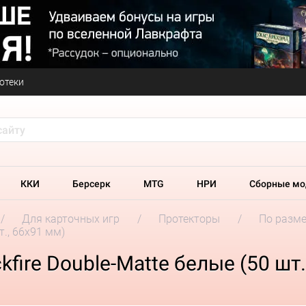
отеки
ККИ
Берсерк
MTG
НРИ
Сборные мо
Для карточных игр
Протекторы
По разм
т., 66x91 мм)
fire Double-Matte белые (50 шт.