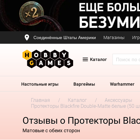
Соединённые Штаты Америки
Магазины
Игр
Каталог
Настольные игры
Варгеймы
Warhammer
Главная
Каталог
Аксессуары
Протекторы Blackfire Double-Matte белые (50 ш
Отзывы о Протекторы Black
Матовые с обеих сторон