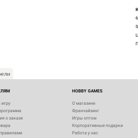
6
S
рели
ЕЛЯМ
HOBBY GAMES
 игру
О магазине
программа
Франчайзинг
я о заказе
Игры оптом
овара
Корпоративные подарки
 правилами
Работа у нас