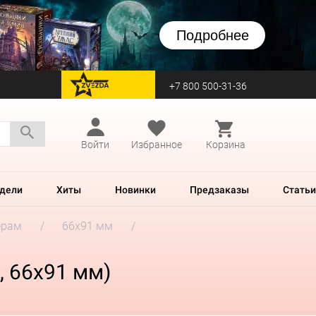
Подробнее
+7 800 500-31-36
перейти на Zvezda
Войти
Избранное
Корзина
дели
Хиты
Новинки
Предзаказы
Статьи
ерам
66x91 мм
, 66x91 мм)