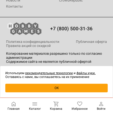
Новости
CrowdRepublic
Контакты
+7 (800) 500-31-36
Политика конфиденциальности
Публичная оферта
Правила акций со скидкой
Копирование материалов разрешено только по согласию
администрации
Содержимое сайта не является публичной офертой
На сайте Hobby Games применяются
рекомендательные
технологии
.
Используем
рекомендательные технологии
и
файлы куки.
Оставаясь с нами, вы соглашаетесь на их применение
Уведомить о наличии
OK
Главная
Каталог
Корзина
Избранное
Войти