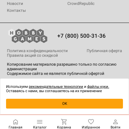
Новости
CrowdRepublic
Контакты
+7 (800) 500-31-36
Политика конфиденциальности
Публичная оферта
Правила акций со скидкой
Копирование материалов разрешено только по согласию
администрации
Содержимое сайта не является публичной офертой
На сайте Hobby Games применяются
рекомендательные
технологии
.
Используем
рекомендательные технологии
и
файлы куки.
Оставаясь с нами, вы соглашаетесь на их применение
Уведомить о наличии
OK
Главная
Каталог
Корзина
Избранное
Войти