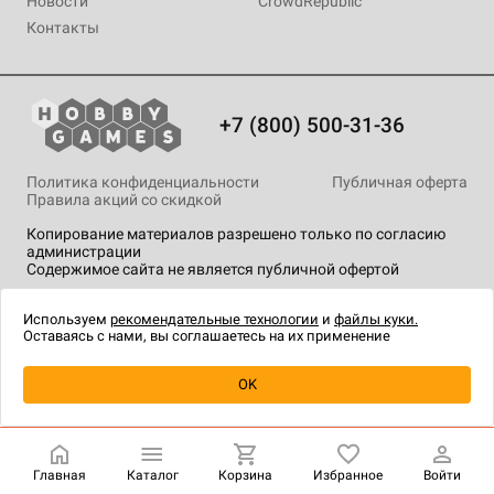
Новости
CrowdRepublic
Контакты
+7 (800) 500-31-36
Политика конфиденциальности
Публичная оферта
Правила акций со скидкой
Копирование материалов разрешено только по согласию
администрации
Содержимое сайта не является публичной офертой
На сайте Hobby Games применяются
рекомендательные
технологии
.
Используем
рекомендательные технологии
и
файлы куки.
Оставаясь с нами, вы соглашаетесь на их применение
OK
Купить
| 180 ₽
Главная
Каталог
Корзина
Избранное
Войти