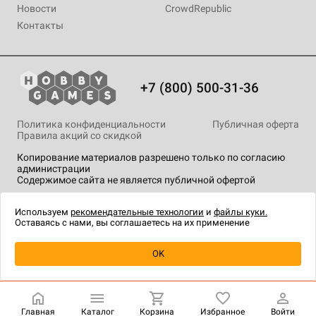
Новости
CrowdRepublic
Контакты
+7 (800) 500-31-36
Политика конфиденциальности
Публичная оферта
Правила акций со скидкой
Копирование материалов разрешено только по согласию
администрации
Содержимое сайта не является публичной офертой
На сайте Hobby Games применяются
рекомендательные
технологии
.
Используем
рекомендательные технологии
и
файлы куки.
Оставаясь с нами, вы соглашаетесь на их применение
Уведомить о наличии
OK
Главная
Каталог
Корзина
Избранное
Войти