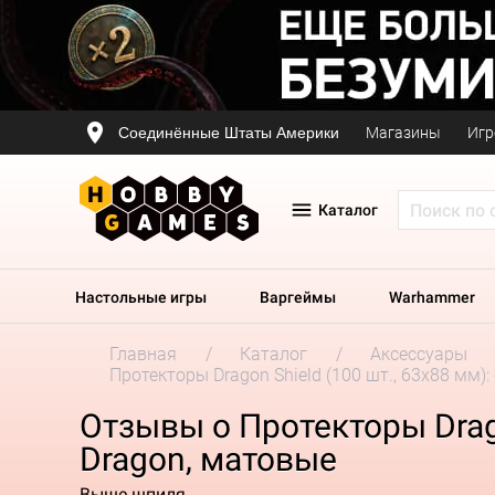
Соединённые Штаты Америки
Магазины
Игр
Каталог
Настольные игры
Варгеймы
Warhammer
Главная
Каталог
Аксессуары
Протекторы Dragon Shield (100 шт., 63х88 мм):
Отзывы о Протекторы Drago
Dragon, матовые
Выше шпиля