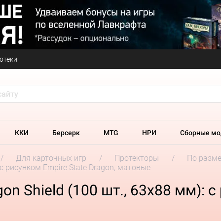
отеки
ККИ
Берсерк
MTG
НРИ
Сборные мо
Для карточных игр
Протекторы
По разм
 с рисунком Empire State Dragon, матовые
n Shield (100 шт., 63х88 мм): с