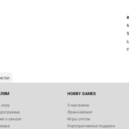
6
S
рели
ЕЛЯМ
HOBBY GAMES
 игру
О магазине
программа
Франчайзинг
я о заказе
Игры оптом
овара
Корпоративные подарки