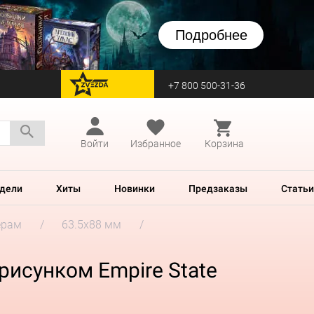
Подробнее
+7 800 500-31-36
перейти на Zvezda
Войти
Избранное
Корзина
дели
Хиты
Новинки
Предзаказы
Статьи
ерам
63.5x88 мм
 рисунком Empire State