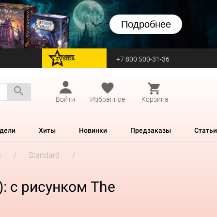
Подробнее
+7 800 500-31-36
перейти на Zvezda
Войти
Избранное
Корзина
дели
Хиты
Новинки
Предзаказы
Статьи
м
Standard
): с рисунком The