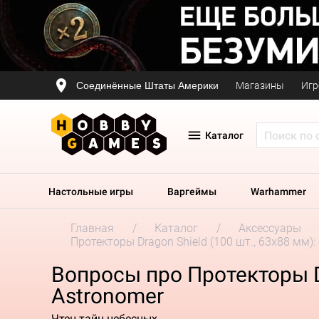
Соединённые Штаты Америки
Магазины
Игр
Каталог
Настольные игры
Варгеймы
Warhammer
Главная
Каталог
Аксессуары
Протекторы Dragon Shield (100 шт., 63x88 мм):
Вопросы про Протекторы Dr
Astronomer
Чтец тайн небесных