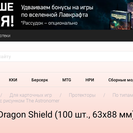
отеки
ККИ
Берсерк
MTG
НРИ
Сборные мо
Для карточных игр
Протекторы
По типа
 с рисунком The Astronomer
agon Shield (100 шт., 63x88 мм