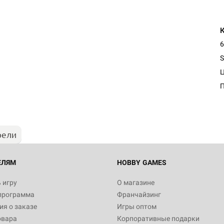
6
S
рели
ЕЛЯМ
HOBBY GAMES
 игру
О магазине
программа
Франчайзинг
я о заказе
Игры оптом
овара
Корпоративные подарки