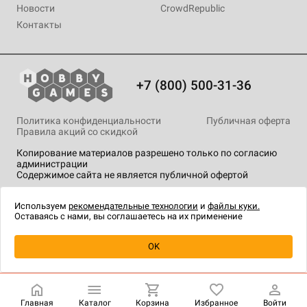
Новости
CrowdRepublic
Контакты
+7 (800) 500-31-36
Политика конфиденциальности
Публичная оферта
Правила акций со скидкой
Копирование материалов разрешено только по согласию
администрации
Содержимое сайта не является публичной офертой
На сайте Hobby Games применяются
рекомендательные
технологии
.
Используем
рекомендательные технологии
и
файлы куки.
Оставаясь с нами, вы соглашаетесь на их применение
Уведомить о наличии
OK
Главная
Каталог
Корзина
Избранное
Войти