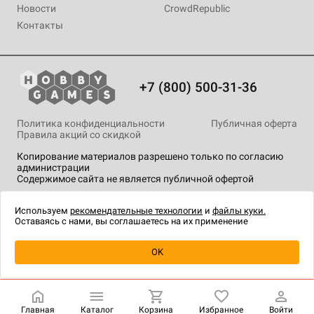
Новости
CrowdRepublic
Контакты
+7 (800) 500-31-36
Политика конфиденциальности
Публичная оферта
Правила акций со скидкой
Копирование материалов разрешено только по согласию
администрации
Содержимое сайта не является публичной офертой
На сайте Hobby Games применяются
рекомендательные
технологии
.
Используем
рекомендательные технологии
и
файлы куки.
Оставаясь с нами, вы соглашаетесь на их применение
Уведомить о наличии
OK
Главная
Каталог
Корзина
Избранное
Войти