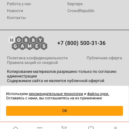
Работа у нас
Берсерк
Новости
CrowdRepublic
Контакты
+7 (800) 500-31-36
Политика конфиденциальности
Публичная оферта
Правила акций со скидкой
Копирование материалов разрешено только по согласию
администрации
Содержимое сайта не является публичной офертой
На сайте Hobby Games применяются
рекомендательные
технологии
.
Используем
рекомендательные технологии
и
файлы куки.
Оставаясь с нами, вы соглашаетесь на их применение
Товар снят с продажи
OK